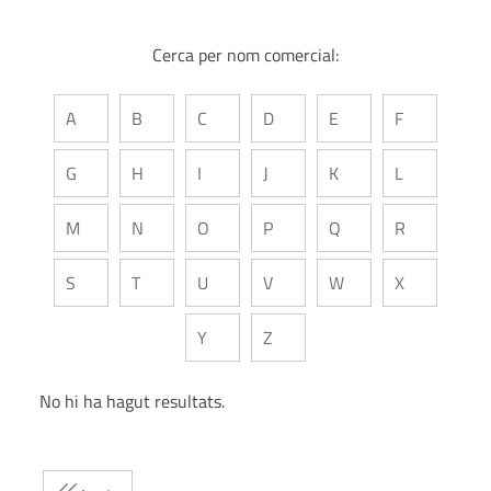
Cerca per nom comercial:
A
B
C
D
E
F
G
H
I
J
K
L
M
N
O
P
Q
R
S
T
U
V
W
X
Y
Z
No hi ha hagut resultats.