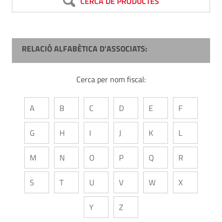
CERCA DE PRODUCTES
RELACIÓ ALFABÈTICA D'ASSOCIATS:
Cerca per nom fiscal:
A
B
C
D
E
F
G
H
I
J
K
L
M
N
O
P
Q
R
S
T
U
V
W
X
Y
Z