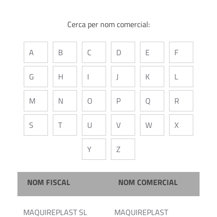
Cerca per nom comercial:
A
B
C
D
E
F
G
H
I
J
K
L
M
N
O
P
Q
R
S
T
U
V
W
X
Y
Z
NOM FISCAL
NOM COMERCIAL
MAQUIREPLAST SL
MAQUIREPLAST