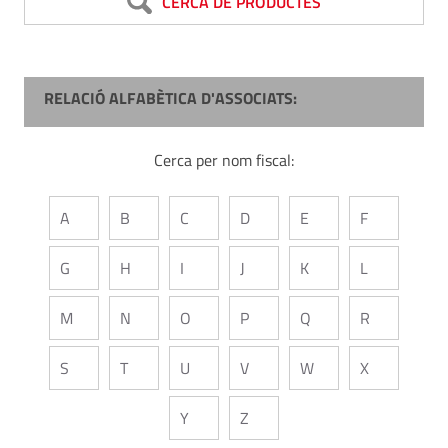
CERCA DE PRODUCTES
RELACIÓ ALFABÈTICA D'ASSOCIATS:
Cerca per nom fiscal:
A
B
C
D
E
F
G
H
I
J
K
L
M
N
O
P
Q
R
S
T
U
V
W
X
Y
Z