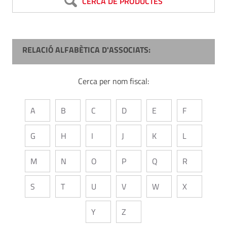
CERCA DE PRODUCTES
RELACIÓ ALFABÈTICA D'ASSOCIATS:
Cerca per nom fiscal:
A
B
C
D
E
F
G
H
I
J
K
L
M
N
O
P
Q
R
S
T
U
V
W
X
Y
Z