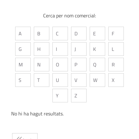
Cerca per nom comercial:
A
B
C
D
E
F
G
H
I
J
K
L
M
N
O
P
Q
R
S
T
U
V
W
X
Y
Z
No hi ha hagut resultats.