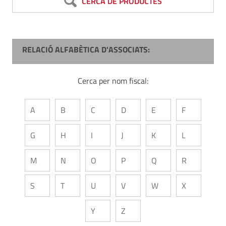
CERCA DE PRODUCTES
RELACIÓ ALFABÈTICA D'ASSOCIATS:
Cerca per nom fiscal:
A
B
C
D
E
F
G
H
I
J
K
L
M
N
O
P
Q
R
S
T
U
V
W
X
Y
Z