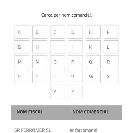
Cerca per nom comercial:
A
B
C
D
E
F
G
H
I
J
K
L
M
N
O
P
Q
R
S
T
U
V
W
X
Y
Z
NOM FISCAL
NOM COMERCIAL
SR FERROMER SL
sr ferromer sl