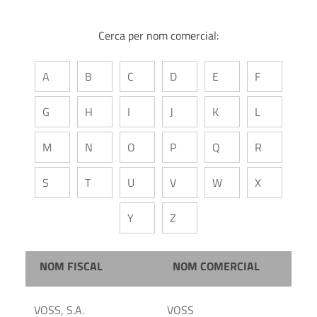
Cerca per nom comercial:
A
B
C
D
E
F
G
H
I
J
K
L
M
N
O
P
Q
R
S
T
U
V
W
X
Y
Z
NOM FISCAL
NOM COMERCIAL
VOSS, S.A.
VOSS