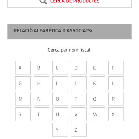
CERCA DE PRODUCTES
RELACIÓ ALFABÈTICA D'ASSOCIATS:
Cerca per nom fiscal:
A
B
C
D
E
F
G
H
I
J
K
L
M
N
O
P
Q
R
S
T
U
V
W
X
Y
Z