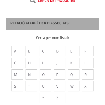
CERCA DE PRODUCTES
RELACIÓ ALFABÈTICA D'ASSOCIATS:
Cerca per nom fiscal:
A
B
C
D
E
F
G
H
I
J
K
L
M
N
O
P
Q
R
S
T
U
V
W
X
Y
Z