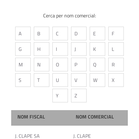
Cerca per nom comercial:
A
B
C
D
E
F
G
H
I
J
K
L
M
N
O
P
Q
R
S
T
U
V
W
X
Y
Z
NOM FISCAL
NOM COMERCIAL
J. CLAPE SA
J. CLAPE