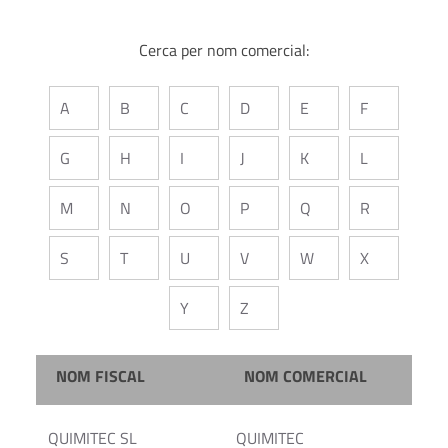
Cerca per nom comercial:
A
B
C
D
E
F
G
H
I
J
K
L
M
N
O
P
Q
R
S
T
U
V
W
X
Y
Z
NOM FISCAL
NOM COMERCIAL
QUIMITEC SL
QUIMITEC