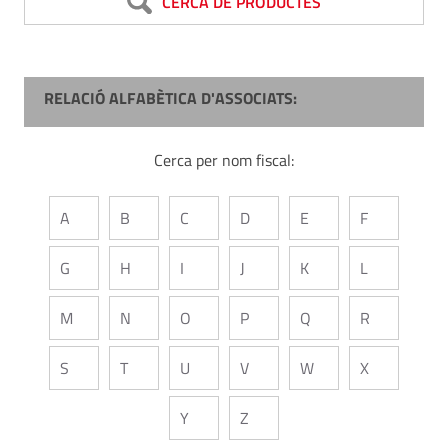
CERCA DE PRODUCTES
RELACIÓ ALFABÈTICA D'ASSOCIATS:
Cerca per nom fiscal:
A
B
C
D
E
F
G
H
I
J
K
L
M
N
O
P
Q
R
S
T
U
V
W
X
Y
Z