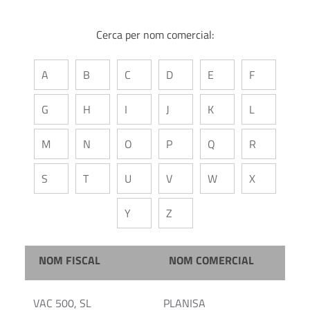
Cerca per nom comercial:
A
B
C
D
E
F
G
H
I
J
K
L
M
N
O
P
Q
R
S
T
U
V
W
X
Y
Z
NOM FISCAL
NOM COMERCIAL
VAC 500, SL
PLANISA