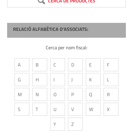
CERCA DE PRODUCTES
RELACIÓ ALFABÈTICA D'ASSOCIATS:
Cerca per nom fiscal:
A
B
C
D
E
F
G
H
I
J
K
L
M
N
O
P
Q
R
S
T
U
V
W
X
Y
Z