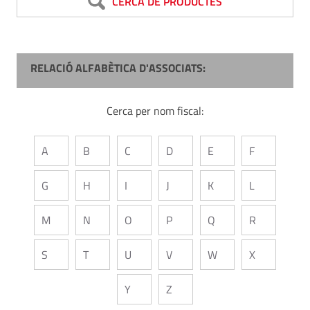
CERCA DE PRODUCTES
RELACIÓ ALFABÈTICA D'ASSOCIATS:
Cerca per nom fiscal:
A
B
C
D
E
F
G
H
I
J
K
L
M
N
O
P
Q
R
S
T
U
V
W
X
Y
Z