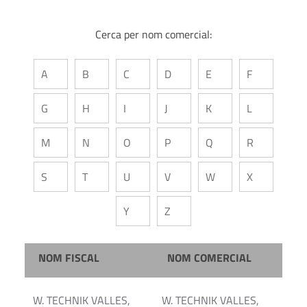
Cerca per nom comercial:
A
B
C
D
E
F
G
H
I
J
K
L
M
N
O
P
Q
R
S
T
U
V
W
X
Y
Z
NOM FISCAL
NOM COMERCIAL
W. TECHNIK VALLES,
W. TECHNIK VALLES,