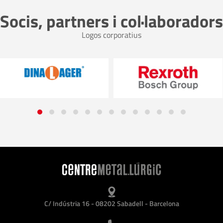
Socis, partners i col·laboradors
Logos corporatius
C/ Indústria 16 - 08202 Sabadell - Barcelona