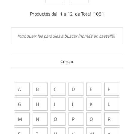
Productes del 1 a 12 de Total 1051
A
B
C
D
E
F
G
H
I
J
K
L
M
N
O
P
Q
R
S
T
U
V
W
X