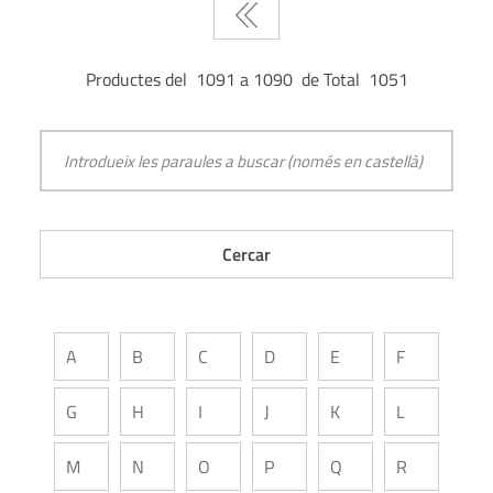
Productes del 1091 a 1090 de Total 1051
A
B
C
D
E
F
G
H
I
J
K
L
M
N
O
P
Q
R