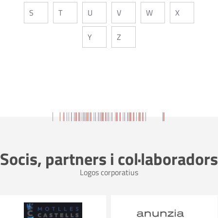
S
T
U
V
W
X
Y
Z
Socis, partners i col·laboradors
Logos corporatius