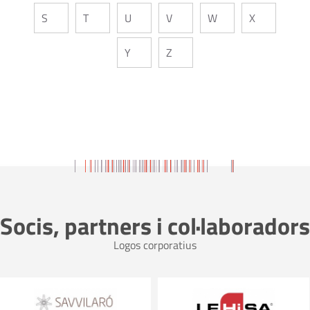
S
T
U
V
W
X
Y
Z
Socis, partners i col·laboradors
Logos corporatius