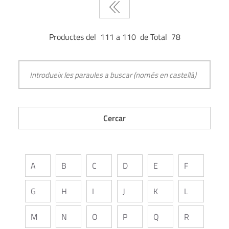
Productes del 111 a 110 de Total 78
A
B
C
D
E
F
G
H
I
J
K
L
M
N
O
P
Q
R