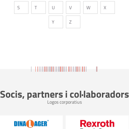
S
T
U
V
W
X
Y
Z
Socis, partners i col·laboradors
Logos corporatius