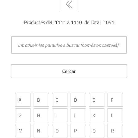
Productes del 1111 a 1110 de Total 1051
A
B
C
D
E
F
G
H
I
J
K
L
M
N
O
P
Q
R