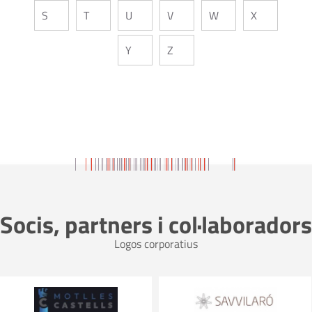
S
T
U
V
W
X
Y
Z
Socis, partners i col·laboradors
Logos corporatius