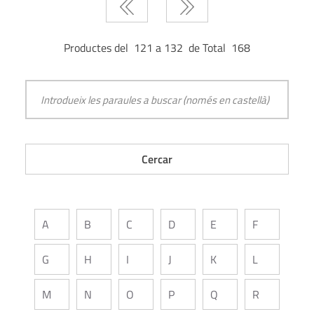
Productes del 121 a 132 de Total 168
A
B
C
D
E
F
G
H
I
J
K
L
M
N
O
P
Q
R