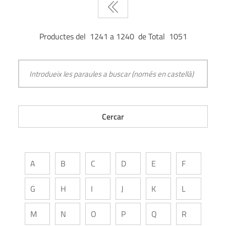
Productes del 1241 a 1240 de Total 1051
A
B
C
D
E
F
G
H
I
J
K
L
M
N
O
P
Q
R