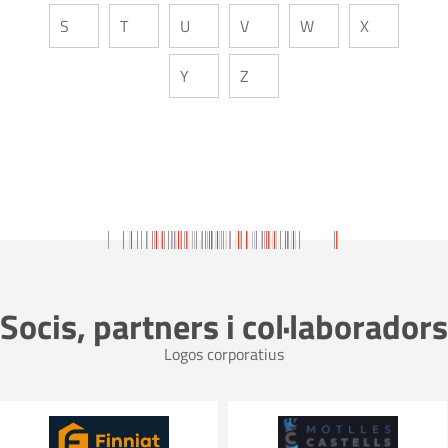
S
T
U
V
W
X
Y
Z
Socis, partners i col·laboradors
Logos corporatius