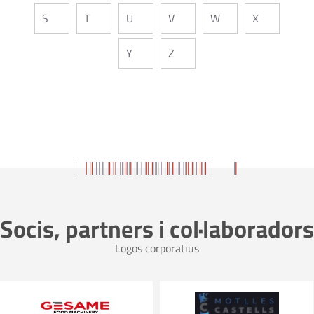
S
T
U
V
W
X
Y
Z
Socis, partners i col·laboradors
Logos corporatius