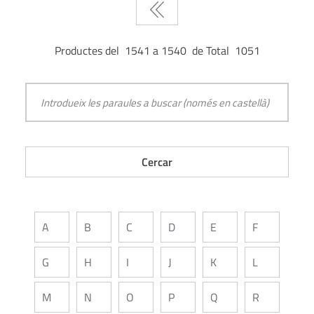
Productes del 1541 a 1540 de Total 1051
A
B
C
D
E
F
G
H
I
J
K
L
M
N
O
P
Q
R