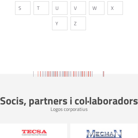
S
T
U
V
W
X
Y
Z
Socis, partners i col·laboradors
Logos corporatius