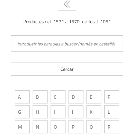
Productes del 1571 a 1570 de Total 1051
A
B
C
D
E
F
G
H
I
J
K
L
M
N
O
P
Q
R