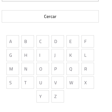
A
B
C
D
E
F
G
H
I
J
K
L
M
N
O
P
Q
R
S
T
U
V
W
X
Y
Z