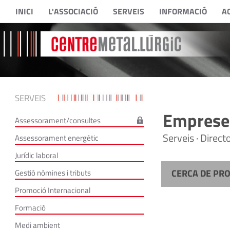
INICI
L'ASSOCIACIÓ
SERVEIS
INFORMACIÓ
A
SERVEIS
Empreses
Assessorament/consultes
Serveis · Direc
Assessorament energètic
Jurídic laboral
CERCA DE PR
Gestió nòmines i tributs
Promoció Internacional
Formació
Medi ambient