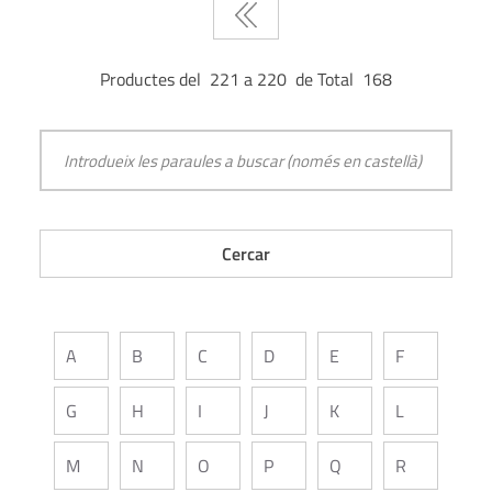
Productes del 221 a 220 de Total 168
A
B
C
D
E
F
G
H
I
J
K
L
M
N
O
P
Q
R