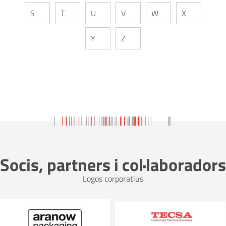
S
T
U
V
W
X
Y
Z
Socis, partners i col·laboradors
Logos corporatius