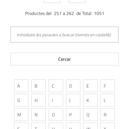
Productes del 251 a 262 de Total 1051
A
B
C
D
E
F
G
H
I
J
K
L
M
N
O
P
Q
R
S
T
U
V
W
X