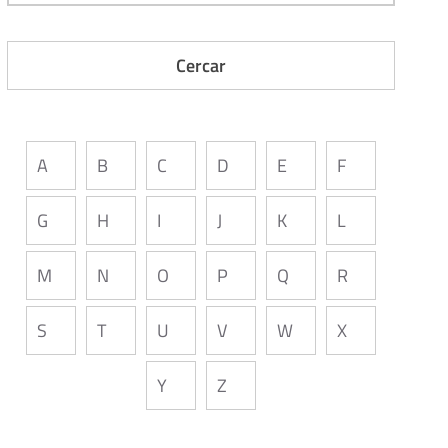
A
B
C
D
E
F
G
H
I
J
K
L
M
N
O
P
Q
R
S
T
U
V
W
X
Y
Z