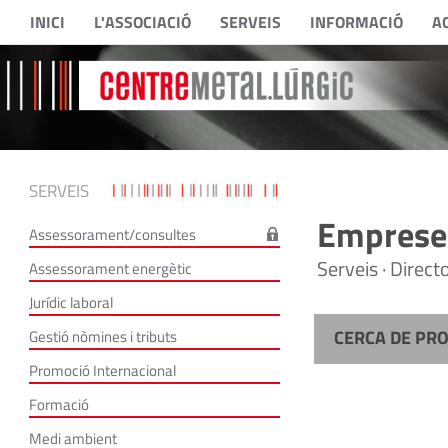
INICI
L'ASSOCIACIÓ
SERVEIS
INFORMACIÓ
A
SERVEIS
Empreses
Assessorament/consultes
Serveis · Direc
Assessorament energètic
Jurídic laboral
CERCA DE PR
Gestió nòmines i tributs
Promoció Internacional
Formació
Medi ambient