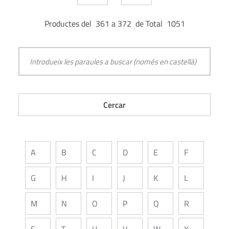
Productes del 361 a 372 de Total 1051
A
B
C
D
E
F
G
H
I
J
K
L
M
N
O
P
Q
R
S
T
U
V
W
X