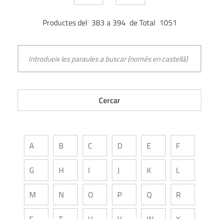
Productes del 383 a 394 de Total 1051
A
B
C
D
E
F
G
H
I
J
K
L
M
N
O
P
Q
R
S
T
U
V
W
X