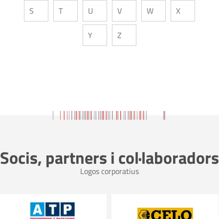
S
T
U
V
W
X
Y
Z
Socis, partners i col·laboradors
Logos corporatius