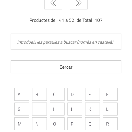
Productes del 41 a 52 de Total 107
A
B
C
D
E
F
G
H
I
J
K
L
M
N
O
P
Q
R