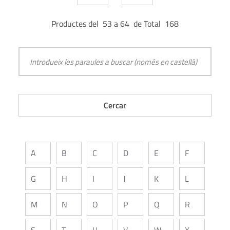
Productes del 53 a 64 de Total 168
A
B
C
D
E
F
G
H
I
J
K
L
M
N
O
P
Q
R
S
T
U
V
W
X