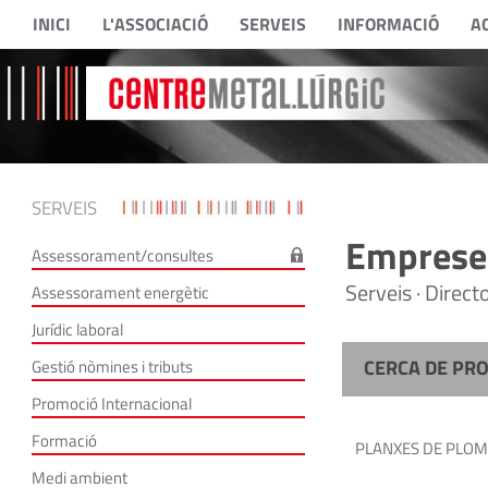
INICI
L'ASSOCIACIÓ
SERVEIS
INFORMACIÓ
A
SERVEIS
Empreses
Assessorament/consultes
Serveis · Direc
Assessorament energètic
Jurídic laboral
CERCA DE PR
Gestió nòmines i tributs
Promoció Internacional
Formació
PLANXES DE PLOM
Medi ambient