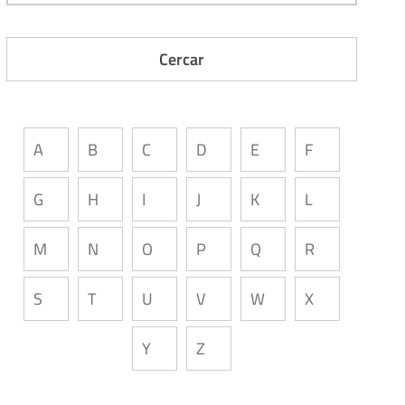
A
B
C
D
E
F
G
H
I
J
K
L
M
N
O
P
Q
R
S
T
U
V
W
X
Y
Z