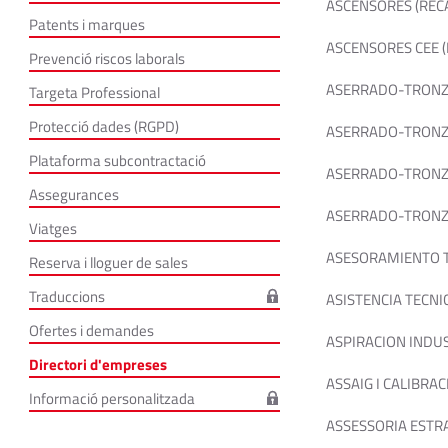
ASCENSORES (REC
Patents i marques
ASCENSORES CEE (
Prevenció riscos laborals
ASERRADO-TRONZ
Targeta Professional
Protecció dades (RGPD)
ASERRADO-TRONZA
Plataforma subcontractació
ASERRADO-TRONZA
Assegurances
ASERRADO-TRONZA
Viatges
ASESORAMIENTO 
Reserva i lloguer de sales
Traduccions
ASISTENCIA TECNI
Ofertes i demandes
ASPIRACION INDU
Directori d'empreses
ASSAIG I CALIBRAC
Informació personalitzada
ASSESSORIA ESTRA