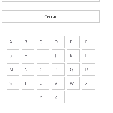
A
B
C
D
E
F
G
H
I
J
K
L
M
N
O
P
Q
R
S
T
U
V
W
X
Y
Z