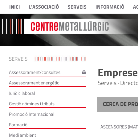
INICI
L'ASSOCIACIÓ
SERVEIS
INFORMACIÓ
A
SERVEIS
Empreses
Assessorament/consultes
Serveis · Direc
Assessorament energètic
Jurídic laboral
CERCA DE PR
Gestió nòmines i tributs
Promoció Internacional
Formació
ASCENSORES (MAT
Medi ambient