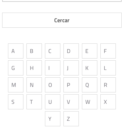
A
B
C
D
E
F
G
H
I
J
K
L
M
N
O
P
Q
R
S
T
U
V
W
X
Y
Z