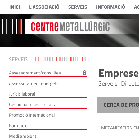
INICI
L'ASSOCIACIÓ
SERVEIS
INFORMACIÓ
A
SERVEIS
Empreses
Assessorament/consultes
Serveis · Direc
Assessorament energètic
Jurídic laboral
CERCA DE PR
Gestió nòmines i tributs
Promoció Internacional
Formació
MECANIZACION CN
Medi ambient