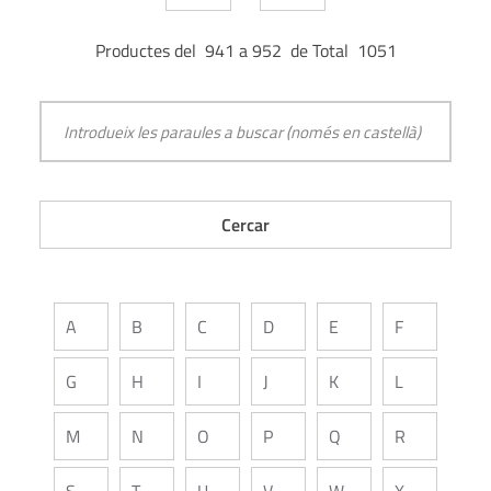
Productes del 941 a 952 de Total 1051
A
B
C
D
E
F
G
H
I
J
K
L
M
N
O
P
Q
R
S
T
U
V
W
X