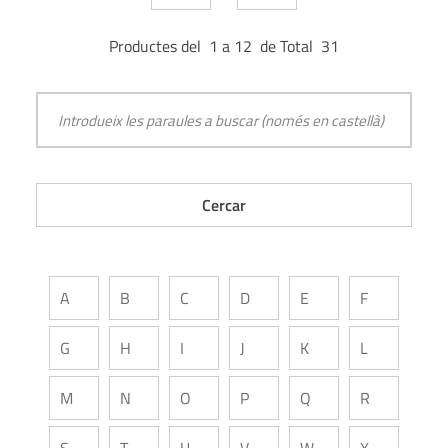
Productes del 1 a 12 de Total 31
A
B
C
D
E
F
G
H
I
J
K
L
M
N
O
P
Q
R
S
T
U
V
W
X