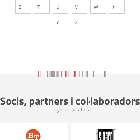
S
T
U
V
W
X
Y
Z
Socis, partners i col·laboradors
Logos corporatius