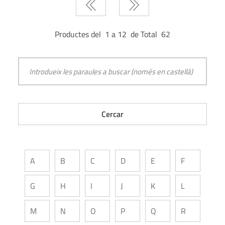
Productes del 1 a 12 de Total 62
A
B
C
D
E
F
G
H
I
J
K
L
M
N
O
P
Q
R