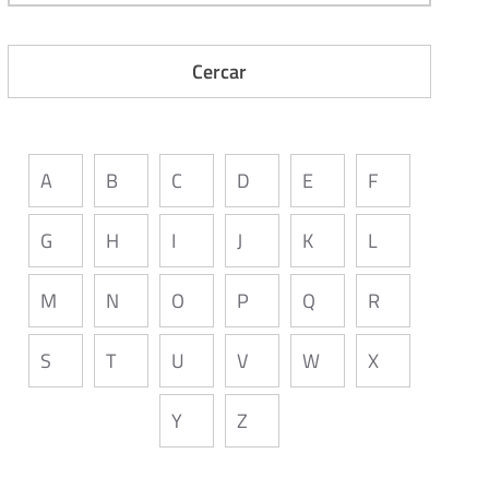
A
B
C
D
E
F
G
H
I
J
K
L
M
N
O
P
Q
R
S
T
U
V
W
X
Y
Z