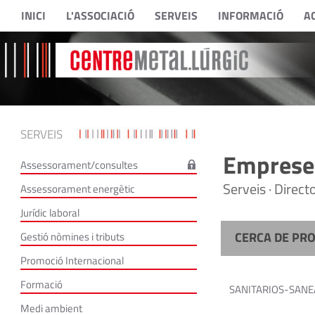
INICI
L'ASSOCIACIÓ
SERVEIS
INFORMACIÓ
A
SERVEIS
Empreses
Assessorament/consultes
Serveis · Direc
Assessorament energètic
Jurídic laboral
CERCA DE PR
Gestió nòmines i tributs
Promoció Internacional
Formació
SANITARIOS-SANE
Medi ambient