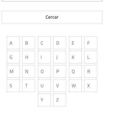
A
B
C
D
E
F
G
H
I
J
K
L
M
N
O
P
Q
R
S
T
U
V
W
X
Y
Z