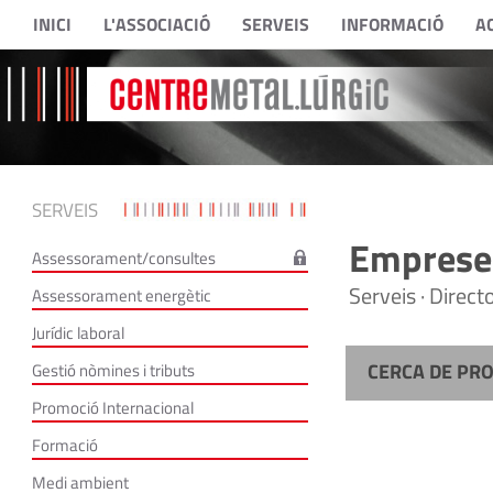
INICI
L'ASSOCIACIÓ
SERVEIS
INFORMACIÓ
A
SERVEIS
Empreses
Assessorament/consultes
Serveis · Direc
Assessorament energètic
Jurídic laboral
CERCA DE PR
Gestió nòmines i tributs
Promoció Internacional
Formació
Medi ambient