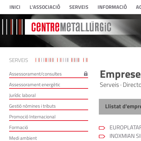
INICI
L'ASSOCIACIÓ
SERVEIS
INFORMACIÓ
A
SERVEIS
Empreses
Assessorament/consultes
Serveis · Direc
Assessorament energètic
Jurídic laboral
Llistat d'empr
Gestió nòmines i tributs
Promoció Internacional
EUROPLATAFO
Formació
INOXMIAN SI
Medi ambient