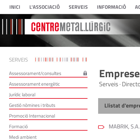
INICI
L'ASSOCIACIÓ
SERVEIS
INFORMACIÓ
A
SERVEIS
Empreses
Assessorament/consultes
Serveis · Direc
Assessorament energètic
Jurídic laboral
Llistat d'empr
Gestió nòmines i tributs
Promoció Internacional
MABRIK, S.A.
Formació
Medi ambient