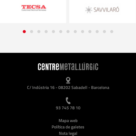
C/ Indústria 16 - 08202 Sabadell - Barcelona
93 745 78 10
Mapa web
Política de galetes
Nota legal