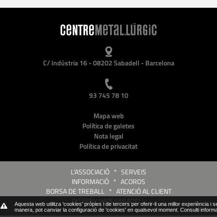
C/ Indústria 16 - 08202 Sabadell - Barcelona
93 745 78 10
Mapa web
Política de galetes
Nota legal
Política de privacitat
L'ASSOCIACIÓ
*
SERVEIS
INFORMACIÓ
*
ACORDS
BORSA DE TREBALL
*
ATENCIÓ AL CLIENT
DISSENY WEB SABADELL
Aquesta web utilitza 'cookies' pròpies i de tercers per oferir-li una millor experiència i 
manera, pot canviar la configuració de 'cookies' en qualsevol moment.
Consulti inform