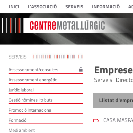
INICI
L'ASSOCIACIÓ
SERVEIS
INFORMACIÓ
A
SERVEIS
Empreses
Assessorament/consultes
Serveis · Direc
Assessorament energètic
Jurídic laboral
Llistat d'empr
Gestió nòmines i tributs
Promoció Internacional
CASA MASFA
Formació
Medi ambient