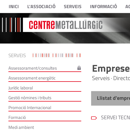
INICI
L'ASSOCIACIÓ
SERVEIS
INFORMACIÓ
A
SERVEIS
Empreses
Assessorament/consultes
Serveis · Direc
Assessorament energètic
Jurídic laboral
Llistat d'empr
Gestió nòmines i tributs
Promoció Internacional
SERVEI TECN
Formació
Medi ambient