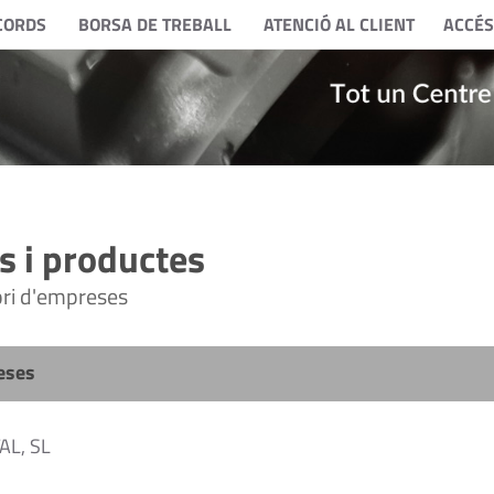
CORDS
BORSA DE TREBALL
ATENCIÓ AL CLIENT
ACCÉS
 i productes
tori d'empreses
eses
L, SL