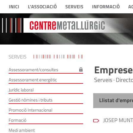
INICI
L'ASSOCIACIÓ
SERVEIS
INFORMACIÓ
A
SERVEIS
Empreses
Assessorament/consultes
Serveis · Direc
Assessorament energètic
Jurídic laboral
Llistat d'empr
Gestió nòmines i tributs
Promoció Internacional
JOSEP MUNTA
Formació
Medi ambient