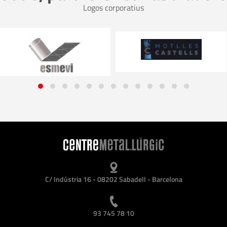
Logos corporatius
C/ Indústria 16 - 08202 Sabadell - Barcelona
93 745 78 10