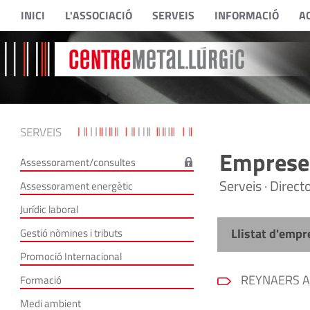
INICI
L'ASSOCIACIÓ
SERVEIS
INFORMACIÓ
A
SERVEIS
Empreses
Assessorament/consultes
Serveis · Direc
Assessorament energètic
Jurídic laboral
Llistat d'empr
Gestió nòmines i tributs
Promoció Internacional
REYNAERS AL
Formació
Medi ambient