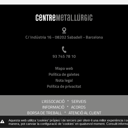
C/ Indústria 16 - 08202 Sabadell - Barcelona
93 745 78 10
Mapa web
Política de galetes
Nota legal
Política de privacitat
L'ASSOCIACIÓ
*
SERVEIS
INFORMACIÓ
*
ACORDS
BORSA DE TREBALL
*
ATENCIÓ AL CLIENT
DISSENY WEB SABADELL
Aquesta web utilitza 'cookies' pròpies i de tercers per oferir-li una millor experiència i 
manera, pot canviar la configuració de 'cookies' en qualsevol moment.
Consulti inform