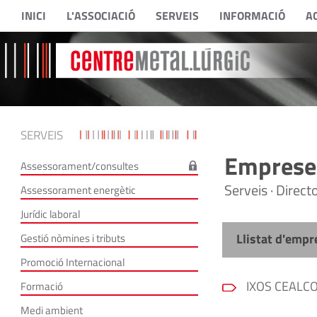
INICI
L'ASSOCIACIÓ
SERVEIS
INFORMACIÓ
A
SERVEIS
Empreses
Assessorament/consultes
Serveis · Direc
Assessorament energètic
Jurídic laboral
Llistat d'empr
Gestió nòmines i tributs
Promoció Internacional
IXOS CEALCO,
Formació
Medi ambient