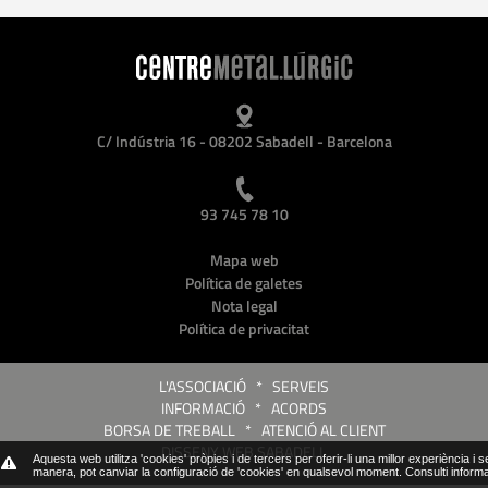
C/ Indústria 16 - 08202 Sabadell - Barcelona
93 745 78 10
Mapa web
Política de galetes
Nota legal
Política de privacitat
L'ASSOCIACIÓ
*
SERVEIS
INFORMACIÓ
*
ACORDS
BORSA DE TREBALL
*
ATENCIÓ AL CLIENT
DISSENY WEB SABADELL
Aquesta web utilitza 'cookies' pròpies i de tercers per oferir-li una millor experiència i 
manera, pot canviar la configuració de 'cookies' en qualsevol moment.
Consulti inform