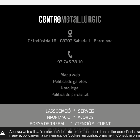
C/ Indústria 16 - 08202 Sabadell - Barcelona
93 745 78 10
Mapa web
Política de galetes
Nota legal
Política de privacitat
L'ASSOCIACIÓ
*
SERVEIS
INFORMACIÓ
*
ACORDS
BORSA DE TREBALL
*
ATENCIÓ AL CLIENT
DISSENY WEB SABADELL
Aquesta web utilitza 'cookies' pròpies i de tercers per oferir-li una millor experiència i 
manera, pot canviar la configuració de 'cookies' en qualsevol moment.
Consulti inform