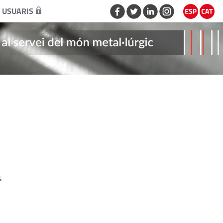
 USUARIS
s