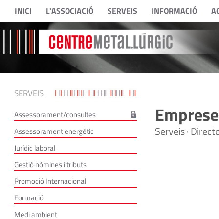
INICI
L'ASSOCIACIÓ
SERVEIS
INFORMACIÓ
A
SERVEIS
Empreses
Assessorament/consultes
Serveis · Direc
Assessorament energètic
Jurídic laboral
Gestió nòmines i tributs
Promoció Internacional
Formació
Medi ambient