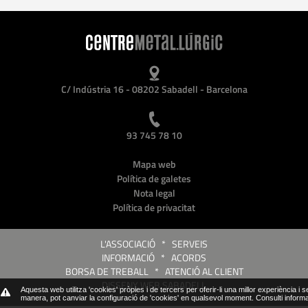
C/ Indústria 16 - 08202 Sabadell - Barcelona
93 745 78 10
Mapa web
Política de galetes
Nota legal
Política de privacitat
L'ASSOCIACIÓ
*
SERVEIS
INFORMACIÓ
*
ACORDS
BORSA DE TREBALL
*
ATENCIÓ AL CLIENT
DISSENY WEB SABADELL
Aquesta web utilitza 'cookies' pròpies i de tercers per oferir-li una millor experiència i 
manera, pot canviar la configuració de 'cookies' en qualsevol moment.
Consulti inform