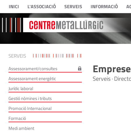
INICI
L'ASSOCIACIÓ
SERVEIS
INFORMACIÓ
A
SERVEIS
Empreses
Assessorament/consultes
Serveis · Direc
Assessorament energètic
Jurídic laboral
Gestió nòmines i tributs
Promoció Internacional
Formació
Medi ambient