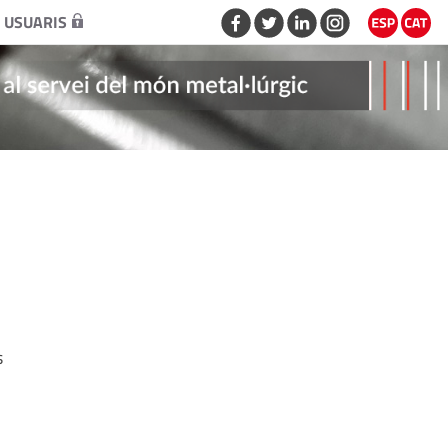
 USUARIS
s