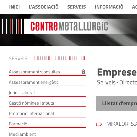
INICI
L'ASSOCIACIÓ
SERVEIS
INFORMACIÓ
A
SERVEIS
Empreses
Assessorament/consultes
Serveis · Direc
Assessorament energètic
Jurídic laboral
Llistat d'empr
Gestió nòmines i tributs
Promoció Internacional
MIKALOR, S.
Formació
Medi ambient